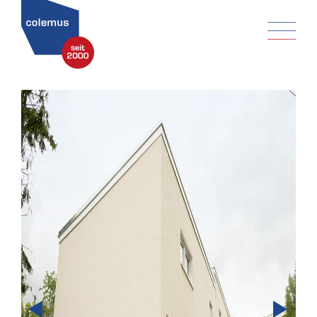
Prev
Next